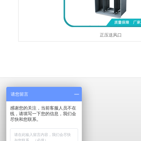
正压送风口
请您留言
感谢您的关注，当前客服人员不在
线，请填写一下您的信息，我们会
尽快和您联系。