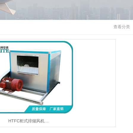
查看分类
HTFC柜式排烟风机…